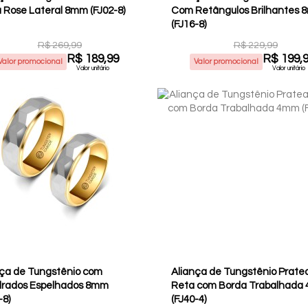
Listra Rose Lateral 8mm (FJ02-8)
Com Retângulos Brilhantes
(FJ16-8)
R$ 269,99
R$ 229,99
R$ 189,99
R$ 199,
Valor promocional
Valor promocional
Valor unitário
Valor unitário
nça de Tungstênio com
Aliança de Tungstênio Prate
rados Espelhados 8mm
Reta com Borda Trabalhada
-8)
(FJ40-4)