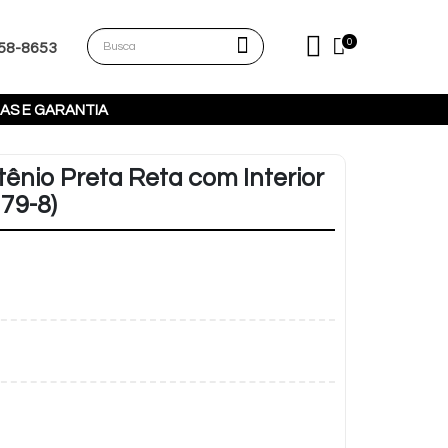
0
258-8653
AS E GARANTIA
ênio Preta Reta com Interior
79-8)