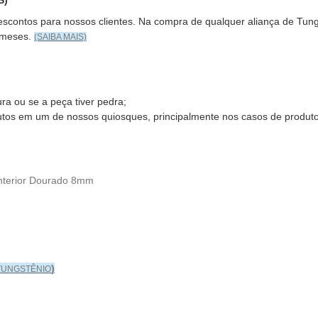
S)
descontos para nossos clientes. Na compra de qualquer aliança de Tu
 meses
.
(SAIBA MAIS)
ra ou se a peça tiver pedra;
utos em um de nossos quiosques, principalmente nos casos de produt
Interior Dourado 8mm
)
 TUNGSTÊNIO