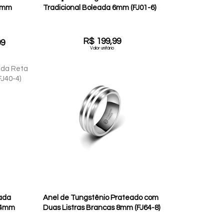
 8mm
Tradicional Boleada 6mm (FJ01-6)
R$ 199,99
99
Valor unitário
ada
Anel de Tungstênio Prateado com
 4mm
Duas Listras Brancas 8mm (FJ64-8)