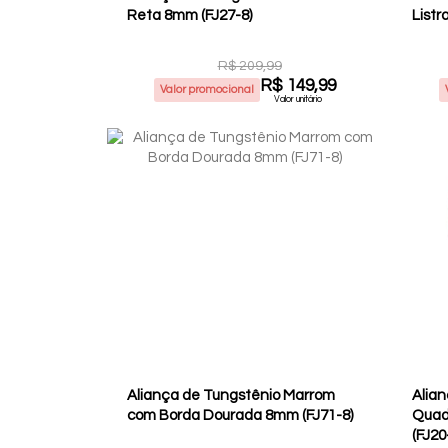
Reta 8mm (FJ27-8)
R$ 209,99
R$ 149,99
Valor promocional
Valor unitário
Aliança de Tungstênio Marrom
Alia
com Borda Dourada 8mm (FJ71-8)
Quad
(FJ20