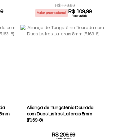
R$ 179,99
99
R$ 109,99
Valor promocional
Valor unitário
ada
Aliança de Tungstênio Dourada
a 8mm
com Duas Listras Laterais 8mm
(FJ69-8)
R$ 209,99