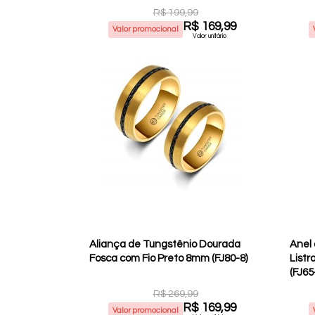
R$ 199,99
R$ 169,99
Valor promocional
Valor unitário
Aliança de Tungstênio Dourada
Anel
Fosca com Fio Preto 8mm (FJ80-8)
List
(FJ65
R$ 269,99
R$ 169,99
Valor promocional