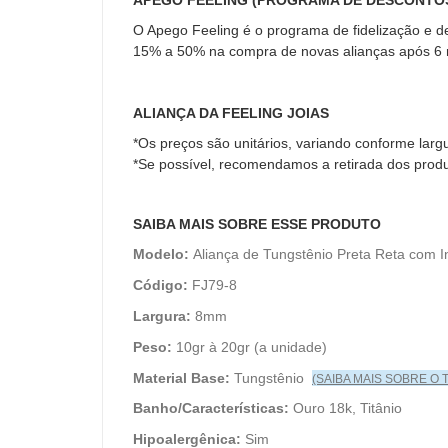
A
PEGO FEELING (PROGRAMA DE DESCONTO
O Apego Feeling é o programa de fidelização e 
15% a 50% na compra de novas alianças após 6
ALIANÇA DA FEELING JOIAS
*Os preços são unitários, variando conforme largu
*Se possível, recomendamos a retirada dos prod
SAIBA MAIS SOBRE ESSE PRODUTO
Modelo:
Aliança de Tungstênio Preta Reta com 
Código:
FJ79-8
Largura:
8mm
Peso:
10gr à 20gr (a unidade)
Material Base:
Tungstênio
(SAIBA MAIS SOBRE O
Banho/Características:
Ouro 18k, Titânio
Hipoalergênica:
Sim