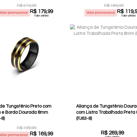
R$ 219,99
R$ 169,99
R$ 179,99
R$ 119,
Valor promocional
Valor promocional
Valor unitário
Valor unitário
 de Tungstênio Preto com
Aliança de Tungstênio Dour
ra e Borda Dourada 8mm
com Listra Trabalhada Pret
-8)
(FJ63-8)
R$ 199,99
R$ 269,99
R$ 169,99
Valor promocional