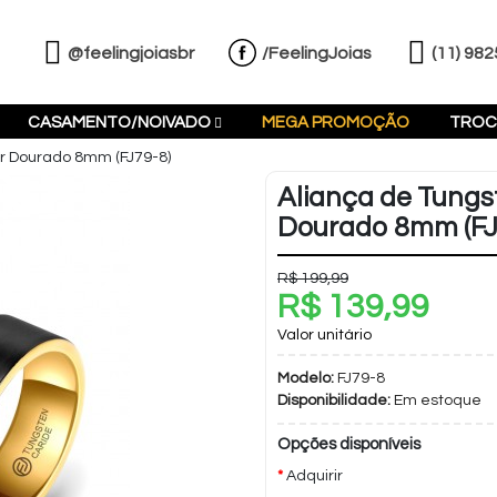
@feelingjoiasbr
/FeelingJoias
(11) 98
CASAMENTO/NOIVADO
MEGA PROMOÇÃO
TROC
or Dourado 8mm (FJ79-8)
Aliança de Tungst
Dourado 8mm (FJ
R$ 199,99
R$ 139,99
Valor unitário
Modelo:
FJ79-8
Disponibilidade:
Em estoque
Opções disponíveis
Adquirir