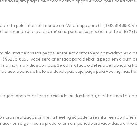
so não sejam pagos de acordo com a opção e condições acertadas.
do feita pela Internet, mande um Whatsapp para (11) 98258-8653. Vo
).
Lembrando que o prazo máximo para esse procedimento é de 7 dia
 em alguma de nossas peças, entre em contato em no máximo 90 dias
11)
98258-8653
. Você será orientado para deixar a peça em algum de 
no máximo 7 dias corridos. Se constatado o defeito de fábrica, a tr
mau uso, apenas o frete de devolução seja pago pela Feeling, não 
lagem aparentar ter sido violada ou danificada, e entre imediata
mpras realizadas online)
, a Feeling só poderá restituir em conta em
er usar em algum outro produto, em um período pré-acordado entre a l