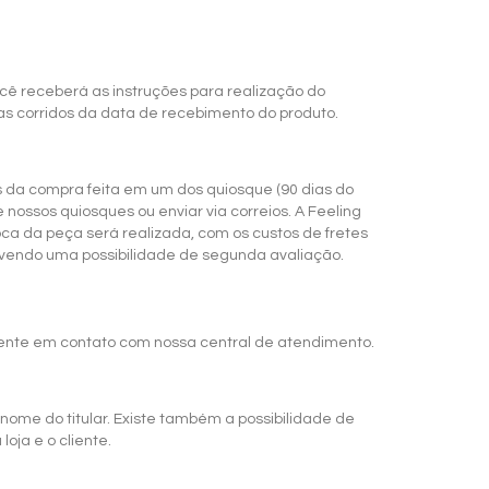
cê receberá as instruções para realização do
s corridos da data de recebimento do produto.
 da compra feita em um dos quiosque (90 dias do
nossos quiosques ou enviar via correios. A Feeling
oca da peça será realizada, com os custos de fretes
havendo uma possibilidade de segunda avaliação.
mente em contato com nossa central de atendimento.
 nome do titular.
Existe também a possibilidade de
oja e o cliente.