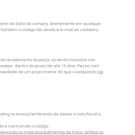
partir da data de compra, diretamente em qualquer
ar também o código da venda e e-mail do cadastro,
r do recebimento da peça, só serão trocadas nos
desejar dentro do prazo de até 15 dias. Peças com
essidade de um prazo menor do que o estipulado
(os
ng te enviou) lembrando de deixar a nota fiscal a
da e nos mande o código.
um segundo ou mais procedimentos de troca, ambos os