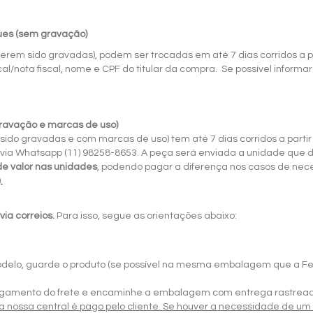
ues (sem gravação)
erem sido gravadas), podem ser trocadas em até 7 dias corridos a 
l/nota fiscal, nome e CPF do titular da compra. Se possível inform
gravação e marcas de uso)
sido gravadas e com marcas de uso) tem até 7 dias corridos a parti
 via Whatsapp (11) 98258-8653. A peça será enviada a unidade que 
de valor nas unidades
, podendo pagar a diferença nos casos de nec
.
via correios.
Para isso, segue as orientações abaixo:
elo, guarde o produto (se possível na mesma embalagem que a Feeli
 pagamento do frete e encaminhe a embalagem com entrega rastrea
ara nossa central é pago pelo cliente. Se houver a necessidade de 