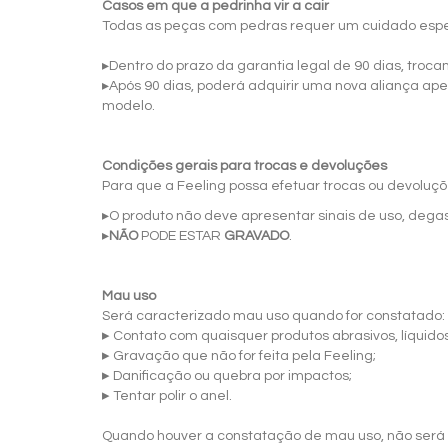
Casos em que a pedrinha vir a cair
Todas as peças com pedras requer um cuidado especi
▸Dentro do prazo da garantia legal de 90 dias, troc
▸Após 90 dias, poderá adquirir uma nova aliança ap
modelo.
Condições gerais para trocas e devoluções
Para que a Feeling possa efetuar trocas ou devoluç
▸O produto não deve apresentar sinais de uso, dega
▸
NÃO
PODE ESTAR
GRAVADO
.
Mau uso
Será caracterizado mau uso quando for constatado:
▸
Contato com quaisquer produtos abrasivos, líquido
▸
Gravação que não for feita pela Feeling;
▸
Danificação ou quebra por impactos;
▸
Tentar polir o anel.
Quando houver a constatação de mau uso, não será po