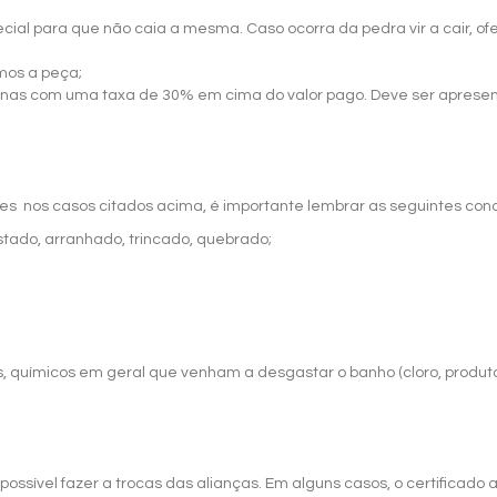
al para que não caia a mesma. Caso ocorra da pedra vir a cair, of
amos a peça;
enas com uma taxa de 30% em cima do valor pago. Deve ser apresent
ões nos casos citados acima, é importante lembrar as seguintes con
stado, arranhado, trincado, quebrado;
s, químicos em geral que venham a desgastar o banho (cloro, produto
ssível fazer a trocas das alianças. Em alguns casos, o certificado