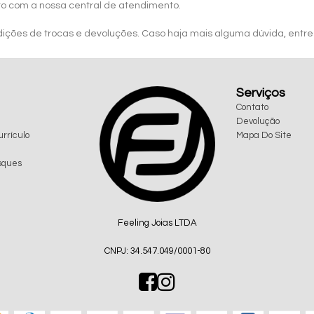
to com a nossa central de atendimento.
ndições de trocas e devoluções. Caso haja mais alguma dúvida, entr
Serviços
Contato
Devolução
rrículo
Mapa Do Site
sques
Feeling Joias LTDA
CNPJ: 34.547.049/0001-80