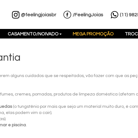
@feelingjoiasbr
/FeelingJoias
(11) 98
CASAMENTO/NOIVADO
MEGA PROMOÇÃO
TROC
antia
erem alguns cuidados que se respeitados, vão fazer com que as pe
erfumes, cremes, pomadas, produtos de limpeza doméstica (afetam
uedas
(o tungstênio por mais que seja um material muito duro, é co
a, elas podem vim a cair);
s);
ar e piscina
.