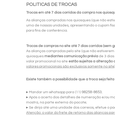
POLITICAS DE TROCAS
Trocas
em até 7 dias corridos da compra nos quiosq
As alianças compradas nos quiosques (que não estiv
uma de nossas unidades, apresentando o cupom fisca
para fins de conferência.
Trocas de compras no site até 7 dias corridos (sem 
As alianças compradas pelo site (que não estiverem 
quiosques
mediantes comunicação prévia
de 3 dias
valor promocional no site
estão sujeitas a alteração 
valores promocionais são exclusivos somente no site)
Existe também a possibilidade que a troca seja feita 
▸
98258-8653
Mandar um whatsapp para (11)
;
▸
Após o acerto dos detalhes de numeração e/ou mod
mostra, na parte externa do pacote;
▸
Se dirija até uma unidade dos correios, efetue o
Atenção: o valor do frete de retorno das alianças p