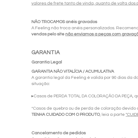
valores de frete tanto de vinda, quanto de volta dos 
NÃO TROCAMOS anéis gravados
A Feeling não troca anéis personalizados. Recomen
vendas pelo site
não enviamos a peças com gravaç
GARANTIA
Garantia Legal
GARANTIA NÃO VITALÍCIA / ACUMULATIVA
A garantia legal da Feeling é valida por 90 dias da
situação:
▸Casos de PERDA TOTAL DA COLORAÇÃO DA PEÇA, quand
*Casos de quebra ou de perda de coloração devido a
TENHA CUIDADO COM O PRODUTO
, leia a parte
"CUID
Cancelamento de pedidos