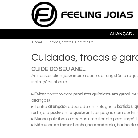
ALIANÇAS
Home
Cuidados, trocas e garantia
Cuidados, trocas e gar
CUIDE DO SEU ANEL
As nossas alianças/anéis a base de tungstênio requ
instruções abaixo.
▸
Evitar
contato com
produtos químicos em geral
, p
alianças);
▸ Tenha
atenção
redobrada em relação a
batidas
,
q
forte, ele
pode
vim a
quebrar
. Nas peças com pedrinh
▸
Nunca polir
(basta apenas uma flanela para limpá-la
▸
Não usar ao tomar banho, na academia, banho de m