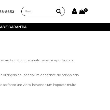
0
258-8653
AS E GARANTIA
ças venham a durar muito mais tempo. Siga as
 as alianças causando um desgaste do banho das
mo se fosse um vidro, havendo um impacto muito