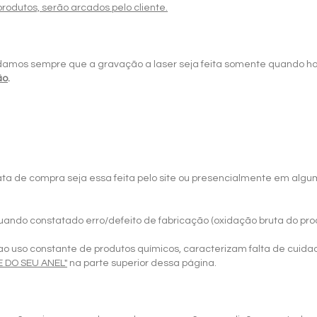
produtos, serão arcados pelo cliente.
damos sempre que a gravação a laser seja feita somente quando h
ão
.
 data de compra seja essa feita pelo site ou presencialmente em alg
o constatado erro/defeito de fabricação (oxidação bruta do produt
o uso constante de produtos químicos, caracterizam falta de cuidad
E DO SEU ANEL"
na parte superior dessa página.