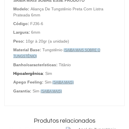
SAIBA MAIS SOBRE ESSE PRODUTO
Modelo:
Aliança De Tungstênio Preta Com Listra
Prateada 6mm
Código:
FJ36-6
Largura:
6mm
Peso:
10gr à 20gr (a unidade)
Material Base:
Tungstênio
(SAIBA MAIS SOBRE O
TUNGSTÊNIO
)
Banho/características:
Titânio
Hipoalergênica
:
Sim
Apego Feeling:
Sim
(SAIBA MAIS)
Garantia:
Sim
(SAIBA MAIS)
Produtos relacionados