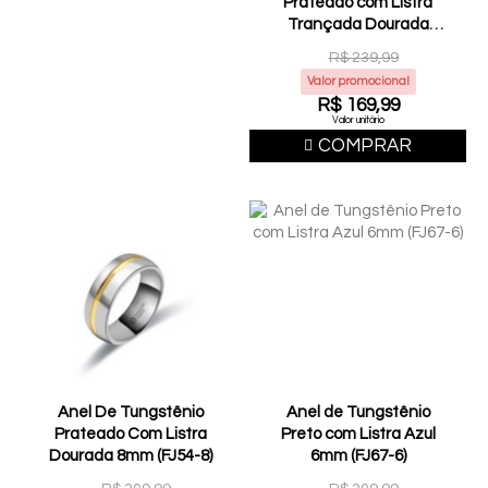
Prateado com Listra
Trançada Dourada
6mm (FJ33-6)
R$ 239,99
Valor promocional
R$ 169,99
Valor unitário
COMPRAR
Anel De Tungstênio
Anel de Tungstênio
Prateado Com Listra
Preto com Listra Azul
Dourada 8mm (FJ54-8)
6mm (FJ67-6)