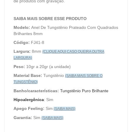
de produtos com gravação.
SAIBA MAIS SOBRE ESSE PRODUTO
Modelo:
Anel De Tungstênio Prateado Com Quadrados
Brilhantes 8mm
Código:
FJ41-8
Largura:
8mm
(CLIQUE AQUI CASO QUEIRA OUTRA
LARGURA)
Peso:
10gr a 20gr (a unidade)
Material Base:
Tungstênio
(SAIBA MAIS SOBRE O
TUNGSTÊNIO
)
Banho/características:
Tungstênio Puro Brilhante
Hipoalergênica
:
Sim
Apego Feeling:
Sim
(SAIBA MAIS)
Garantia:
Sim
(SAIBA MAIS)