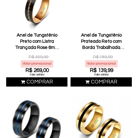
Anel de Tungstênio
Anel de Tungstênio
Preto com Listra
Prateado Reto com
Trançada Rose 6mm
Borda Trabalhada
(FJ05-6)
6mm (FJ40-6)
R$ 309,99
R$ 189,99
Valor promocional
Valor promocional
R$ 269,00
R$ 139,99
Valor unitário
Valor unitário
COMPRAR
COMPRAR